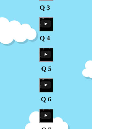
Q 3
Q 4
Q 5
Q 6