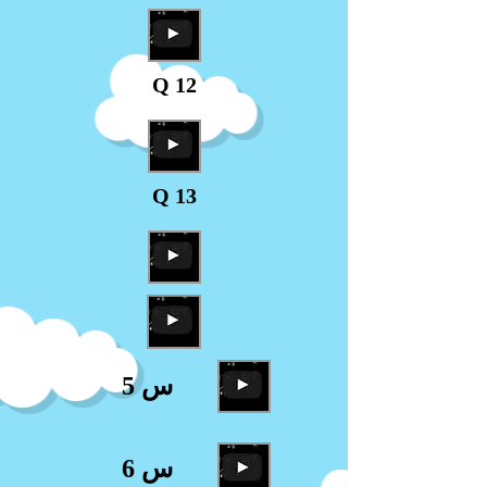
Q 12
Q 13
س 5
س 6