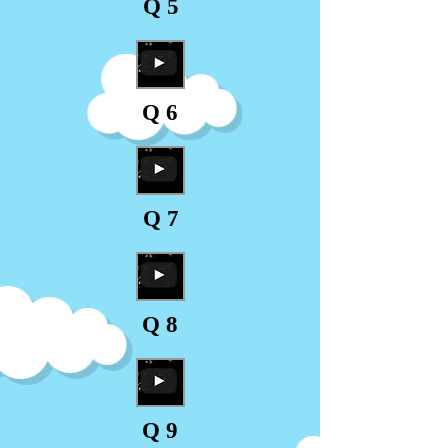
Q 5
Q 6
Q 7
Q 8
Q 9