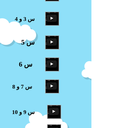
س 3 و 4
س 5
س 6
س 7 و 8
س 9 و 10