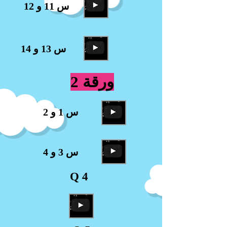
س 11 و 12
س 13 و 14
ورقة 2
س 1 و 2
س 3 و 4
Q 4