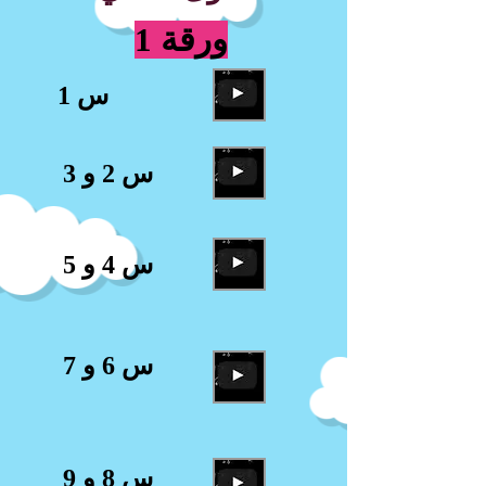
ورقة 1
س 1
س 2 و 3
س 4 و 5
س 6 و 7
س 8 و 9