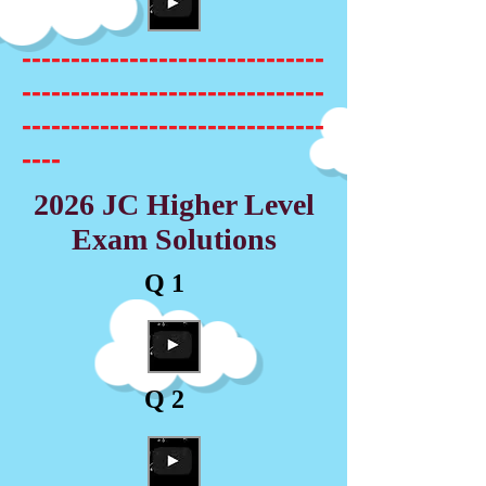
-------------------------------
-------------------------------
-------------------------------
----
2026 JC Higher Level
Exam Solutions
Q 1
Q 2