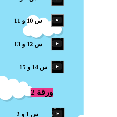
س 10 و 11
س 12 و 13
س 14 و 15
ورقة 2
س 1 و 2