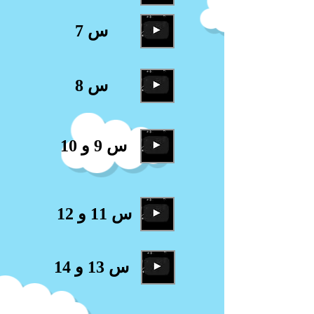
س 7
س 8
س 9 و 10
س 11 و 12
س 13 و 14