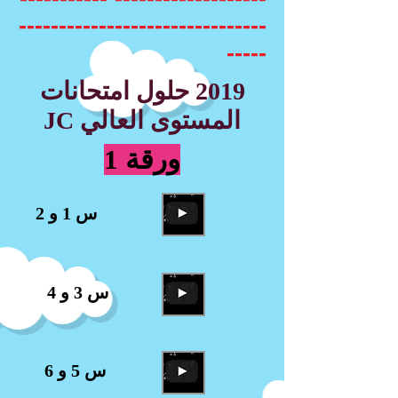
-------------------------------
-----
2019 حلول امتحانات
المستوى العالي JC
ورقة 1
س 1 و 2
س 3 و 4
س 5 و 6