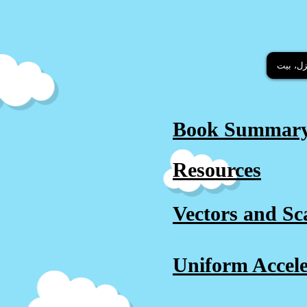
زل، بيت
Book Summar
Resources
Vectors and Sc
Uniform Accele