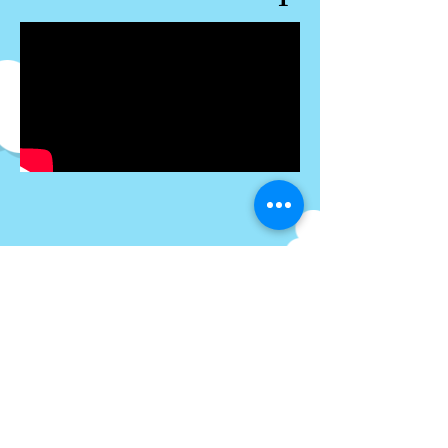
سؤال وحل لسؤال "دائرة"
من فئة المراجعة